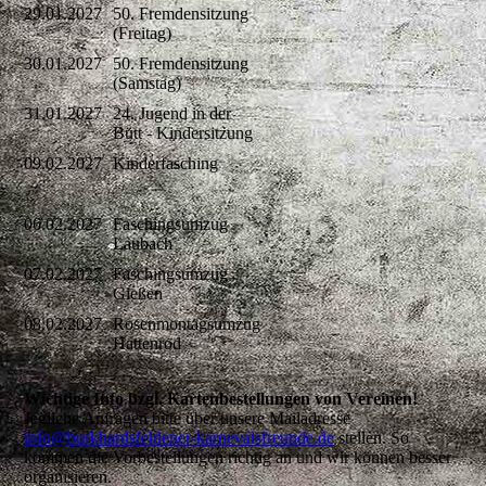
29.01.2027
50. Fremdensitzung
(Freitag)
30.01.2027
50. Fremdensitzung
(Samstag)
31.01.2027
24. Jugend in der
Bütt - Kindersitzung
09.02.2027
Kinderfasching
06.02.2027
Faschingsumzug
Laubach
07.02.2027
Faschingsumzug
Gießen
08.02.2027
Rosenmontagsumzug
Hattenrod
Wichtige Info bzgl. Kartenbestellungen von Vereinen!
Jegliche Anfragen bitte über unsere Mailadresse
info@burkhardsfeldener-karnevalsfreunde.de
stellen. So
kommen die Vorbestellungen richtig an und wir können besser
organisieren.