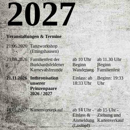
2027
Veranstaltungen & Termine
21.06.2026
Tanzworkshop
(Ettingshausen)
23.08.2026
Familienfest der
ab 10 Uhr
ab 11.30 Uhr
Burkhardsfeldener
Beginn
Beginn
Karnevalsfreunde
Wanderung
Familienfest
21.11.2026
Inthronisation
Einlass: ab
Beginn: 19:33
unserer
18:33 Uhr
Uhr
Prinzenpaare
2026 / 2027
16.01.2027
Kartenvorverkauf
ab 14 Uhr -
ab 15 Uhr -
Einlass &
Ziehung und
Anmeldung
Kartenverkauf
(Lostopf)